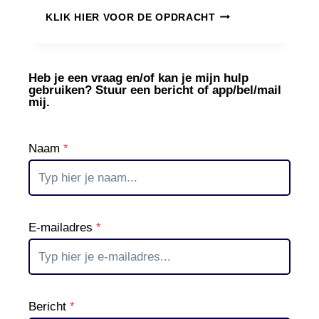
O
I
N
KLIK HIER VOOR DE OPDRACHT
P
E
D
Z
R
E
A
R
Heb je een vraag en/of kan je mijn hulp
gebruiken? Stuur een bericht of app/bel/mail
C
O
mij.
H
P
T
R
1
U
Naam
*
:
I
K
M
E
E
R
N
S
T
E-mailadres
*
S
P
U
L
L
Bericht
*
E