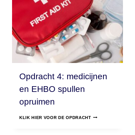
H
T
5
:
S
O
K
K
E
N
E
N
Opdracht 4: medicijnen
O
N
en EHBO spullen
D
E
opruimen
R
G
O
O
KLIK HIER VOOR DE OPDRACHT
P
E
D
D