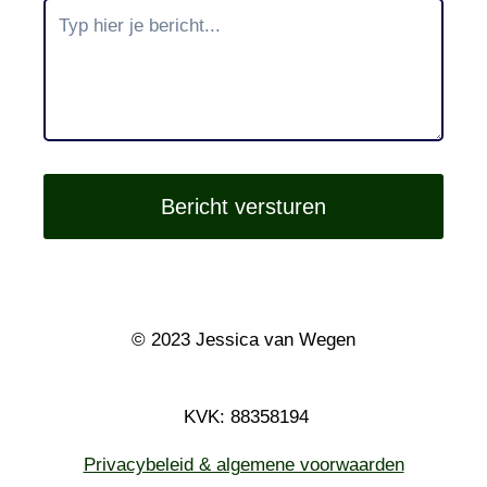
N
O
P
R
U
I
M
E
N
Bericht versturen
© 2023 Jessica van Wegen
KVK: 88358194
Privacybeleid & algemene voorwaarden