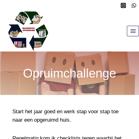
Doorgaan
naar
inhoud
Opruimchallenge
Start het jaar goed en werk stap voor stap toe
naar een opgeruimd huis.
Regelmatig kom ik checklists tegen waarbij het