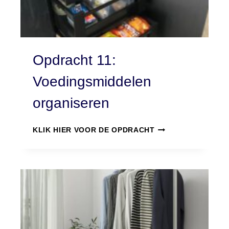
Opdracht 11:
Voedingsmiddelen
organiseren
O
KLIK HIER VOOR DE OPDRACHT
P
D
R
A
C
H
T
1
1